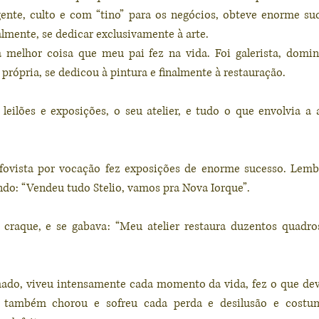
igente, culto e com “tino” para os negócios, obteve enorme s
nalmente, se dedicar exclusivamente à arte.
a melhor coisa que meu pai fez na vida. Foi galerista, domi
própria, se dedicou à pintura e finalmente à restauração.
eilões e exposições, o seu atelier, e tudo o que envolvia a ar
 fovista por vocação fez exposições de enorme sucesso. Lem
ndo: “Vendeu tudo Stelio, vamos pra Nova Iorque”.
 craque, e se gabava: “Meu atelier restaura duzentos quadros
do, viveu intensamente cada momento da vida, fez o que dever
 também chorou e sofreu cada perda e desilusão e costum