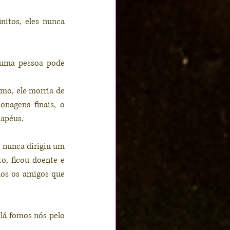
tos, eles nunca 
 uma pessoa pode 
o, ele morria de 
nagens finais, o 
hapéus.
 nunca dirigiu um 
o, ficou doente e 
dos os amigos que 
lá fomos nós pelo 