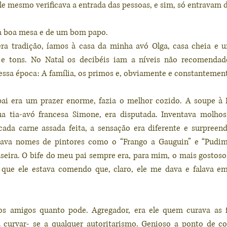
e mesmo verificava a entrada das pessoas, e sim, só entravam d
da boa mesa e de um bom papo. 
a tradição, íamos à casa da minha avó Olga, casa cheia e um
 e tons. No Natal os decibéis iam a níveis não recomendad
ssa época: A família, os primos e, obviamente e constantement
ai era um prazer enorme, fazia o melhor cozido. A soupe à L
ua tia-avó francesa Simone, era disputada. Inventava molho
ada carne assada feita, a sensação era diferente e surpreend
ocava nomes de pintores como o “Frango a Gauguin” e “Pudim S
eira. O bife do meu pai sempre era, para mim, o mais gostoso
que ele estava comendo que, claro, ele me dava e falava em f
os amigos quanto pode. Agregador, era ele quem curava as fer
a curvar- se a qualquer autoritarismo. Genioso a ponto de co