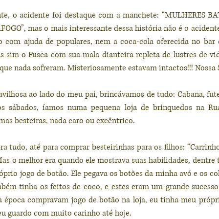
inte, o acidente foi destaque com a manchete: “MULHERES 
”, mas o mais interessante dessa história não é o acident
o com ajuda de populares, nem a coca-cola oferecida no bar d
 sim o Fusca com sua mala dianteira repleta de lustres de vidr
que nada sofreram. Misteriosamente estavam intactos!!! Nossa 
vilhosa ao lado do meu pai, brincávamos de tudo: Cabana, futeb
 os sábados, íamos numa pequena loja de brinquedos na Rua
s besteiras, nada caro ou excêntrico.
a tudo, até para comprar besteirinhas para os filhos: “Carrinh
as o melhor era quando ele mostrava suas habilidades, dentre ta
óprio jogo de botão. Ele pegava os botões da minha avó e os col
mbém tinha os feitos de coco, e estes eram um grande sucesso 
 época compravam jogo de botão na loja, eu tinha meu próprio
 eu guardo com muito carinho até hoje.