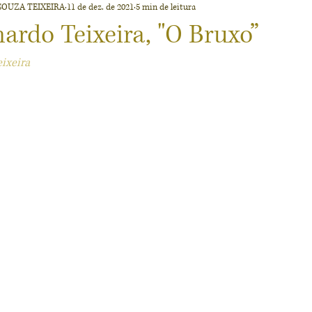
SOUZA TEIXEIRA
11 de dez. de 2021
5 min de leitura
iano Ariel Teixeira
Eduardo Ariel
Capa
nardo Teixeira, "O Bruxo”
ixeira
conomia Criativa
Empreendedorismo
Stelio Leonardo