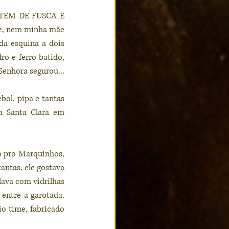
BATEM DE FUSCA E 
e, nem minha mãe 
a esquina a dois 
o e ferro batido, 
Senhora segurou...
ol, pipa e tantas 
 Santa Clara em 
o pro Marquinhos, 
ntas, ele gostava 
ava com vidrilhas 
entre a garotada. 
 time, fabricado 