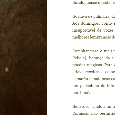
Botafoguense doente, el
Gostava de culinária, 
Aos domingos, como er
insuportável de vozes
melhores lembranças de
Cozinhar para o meu p
Cebola), herança da s
poções mágicas. Para c
criava receitas e col
camarão e maionese cas
um pedacinho do bife 
portions”.
Generoso, ajudou tant
Corajoso, não permiti