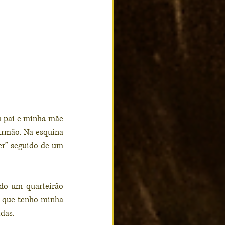
 pai e minha mãe 
irmão. Na esquina 
r” seguido de um 
ndo um quarteirão 
o que tenho minha 
das. 