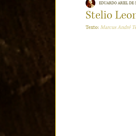
EDUARDO ARIEL DE 
Flavia de Souza Teixeira
Christ
Stelio Leo
Texto: 
Marcus André Te
Oswaldo Teixeira
Juca
E