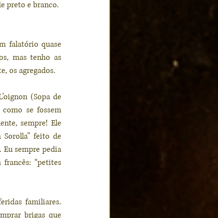
e preto e branco.
 falatório quase 
os, mas tenho as 
e, os agregados.
’oignon (Sopa de 
s como se fossem 
ente, sempre! Ele 
orolla” feito de 
. Eu sempre pedia 
rancês: “petites 
idas familiares. 
mprar brigas que 