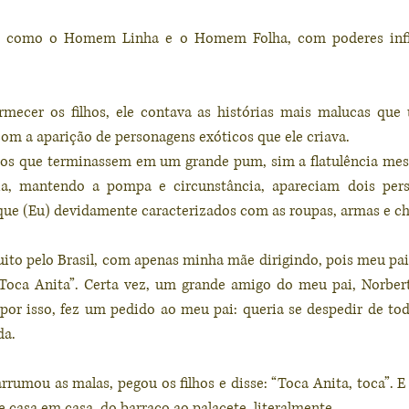
is como o Homem Linha e o Homem Folha, com poderes infini
ormecer os filhos, ele contava as histórias mais malucas que
om a aparição de personagens exóticos que ele criava.
tos que terminassem em um grande pum, sim a flatulência mesm
oria, mantendo a pompa e circunstância, apareciam dois perso
uque (Eu) devidamente caracterizados com as roupas, armas e c
ito pelo Brasil, com apenas minha mãe dirigindo, pois meu pai
“Toca Anita”. Certa vez, um grande amigo do meu pai, Norbert
por isso, fez um pedido ao meu pai: queria se despedir de to
da. 
rumou as malas, pegou os filhos e disse: “Toca Anita, toca”. E 
de casa em casa, do barraco ao palacete, literalmente.