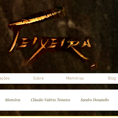
ações
Sobre
Memórias
Blog
Memória
Cláudio Valério Teixeira
Sandro Donatello