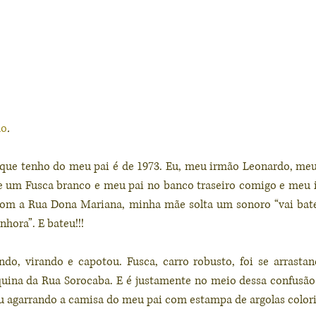
do
.
 que tenho do meu pai é de 1973. Eu, meu irmão Leonardo, meu
de um Fusca branco e meu pai no banco traseiro comigo e meu 
om a Rua Dona Mariana, minha mãe solta um sonoro “vai bate
hora”. E bateu!!! 
ndo, virando e capotou. Fusca, carro robusto, foi se arrasta
squina da Rua Sorocaba. E é justamente no meio dessa confusã
eu agarrando a camisa do meu pai com estampa de argolas colori