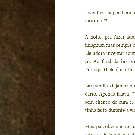
Inventava super heró
morriam!!!
À noite, pra fazer ad
imaginar, mas sempre c
Ele adora inventar con
rir. Ao final da hist
Príncipe (Leleo) e o D
Em família viajamos mu
carro. Apenas falava: 
sem chance de cura e, 
tinha feito durante a vi
Meu pai, obviamente, ar
interior de São Paulo, 