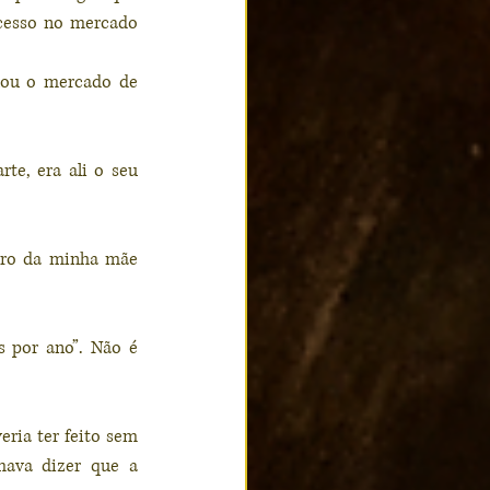
ucesso no mercado 
nou o mercado de 
te, era ali o seu 
bro da minha mãe 
 por ano”. Não é 
ia ter feito sem 
ava dizer que a 