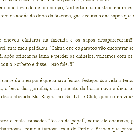
em uma fazenda de um amigo, Norberto nos mostrou enormes 
 Eram os xodós do dono da fazenda, gostava mais dos sapos que 
 choveu cântaros na fazenda e os sapos desapareceram!!
el, mas meu pai falou: “Calma que os garotos vão encontrar seus
hã, após brincar na lama e perder os chinelos, voltamos com o
ou o Norbeto e disse: “Não falei?!”
rcante do meu pai é que amava festas, festejou sua vida inteira.
, o beco das garrafas, o surgimento da bossa nova e dizia ter
desconhecida Elis Regina no Bar Little Club, quando cravou: 
hores e mais transadas “festas de papel”, como ele chamava, p
charmosas, como a famosa festa do Preto e Branco que parou o