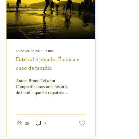
16 de set. de 2023
∙
3
min
Futebol é jogado. É coisa e
caso de família
Autor: Bruno Teixeira
Compartilhamos uma história
de família que foi resgatada
por Bruno Teixeira. Nela
Oswaldo Teixeira se aventura
com...
20
0